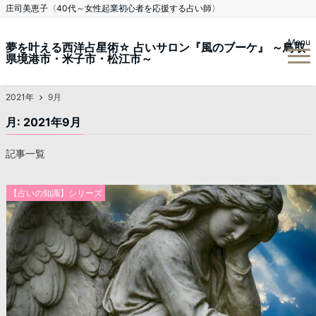
庄司美恵子〈40代～女性起業初心者を応援する占い師〉
Menu
夢を叶える西洋占星術☆ 占いサロン『風のブーケ』 ～鳥取
県境港市・米子市・松江市～
2021年
9月
月:
2021年9月
記事一覧
【占いの知識】シリーズ