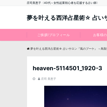
庄司美恵子〈40代～女性起業初心者を応援する占い師〉
夢を叶える西洋占星術☆ 占い
ご挨拶/プロフィール
お客様の
夢を叶える西洋占星術☆ 占いサロン『風のブーケ』 ～鳥
heaven-5114501_1920-3
庄司 美恵子