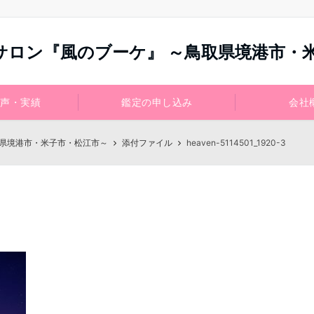
サロン『風のブーケ』 ～鳥取県境港市・
声・実績
鑑定の申し込み
会社
取県境港市・米子市・松江市～
添付ファイル
heaven-5114501_1920-3