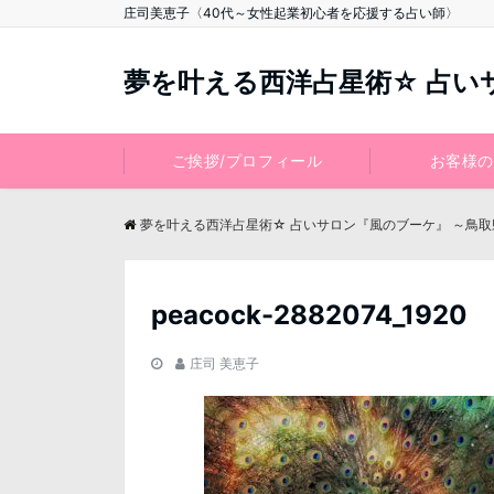
庄司美恵子〈40代～女性起業初心者を応援する占い師〉
夢を叶える西洋占星術☆ 占い
ご挨拶/プロフィール
お客様の
夢を叶える西洋占星術☆ 占いサロン『風のブーケ』 ～鳥
peacock-2882074_1920
庄司 美恵子