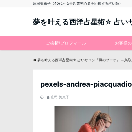
庄司美恵子〈40代～女性起業初心者を応援する占い師〉
夢を叶える西洋占星術☆ 占い
ご挨拶/プロフィール
お客様の
夢を叶える西洋占星術☆ 占いサロン『風のブーケ』 ～鳥
pexels-andrea-piacquadi
庄司 美恵子