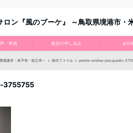
サロン『風のブーケ』 ～鳥取県境港市・
声・実績
鑑定の申し込み
会社
取県境港市・米子市・松江市～
添付ファイル
pexels-andrea-piacquadio-375
o-3755755