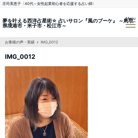
庄司美恵子〈40代～女性起業初心者を応援する占い師〉
Menu
夢を叶える西洋占星術☆ 占いサロン『風のブーケ』 ～鳥取
県境港市・米子市・松江市～
お客様の声・実績
IMG_0012
IMG_0012