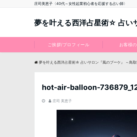
庄司美恵子〈40代～女性起業初心者を応援する占い師〉
夢を叶える西洋占星術☆ 占い
ご挨拶/プロフィール
お客様の
夢を叶える西洋占星術☆ 占いサロン『風のブーケ』 ～鳥
hot-air-balloon-736879_1
庄司 美恵子